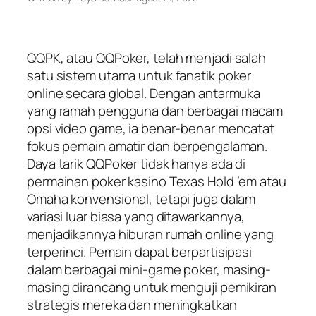
QQPK, atau QQPoker, telah menjadi salah
satu sistem utama untuk fanatik poker
online secara global. Dengan antarmuka
yang ramah pengguna dan berbagai macam
opsi video game, ia benar-benar mencatat
fokus pemain amatir dan berpengalaman.
Daya tarik QQPoker tidak hanya ada di
permainan poker kasino Texas Hold ’em atau
Omaha konvensional, tetapi juga dalam
variasi luar biasa yang ditawarkannya,
menjadikannya hiburan rumah online yang
terperinci. Pemain dapat berpartisipasi
dalam berbagai mini-game poker, masing-
masing dirancang untuk menguji pemikiran
strategis mereka dan meningkatkan