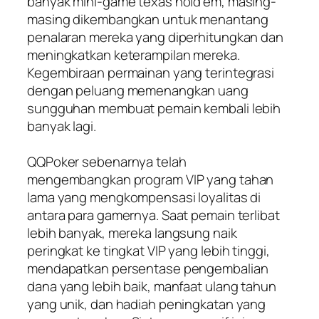
banyak mini-game texas hold’em, masing-
masing dikembangkan untuk menantang
penalaran mereka yang diperhitungkan dan
meningkatkan keterampilan mereka.
Kegembiraan permainan yang terintegrasi
dengan peluang memenangkan uang
sungguhan membuat pemain kembali lebih
banyak lagi.
QQPoker sebenarnya telah
mengembangkan program VIP yang tahan
lama yang mengkompensasi loyalitas di
antara para gamernya. Saat pemain terlibat
lebih banyak, mereka langsung naik
peringkat ke tingkat VIP yang lebih tinggi,
mendapatkan persentase pengembalian
dana yang lebih baik, manfaat ulang tahun
yang unik, dan hadiah peningkatan yang