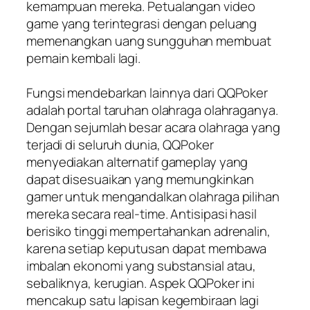
kemampuan mereka. Petualangan video
game yang terintegrasi dengan peluang
memenangkan uang sungguhan membuat
pemain kembali lagi.
Fungsi mendebarkan lainnya dari QQPoker
adalah portal taruhan olahraga olahraganya.
Dengan sejumlah besar acara olahraga yang
terjadi di seluruh dunia, QQPoker
menyediakan alternatif gameplay yang
dapat disesuaikan yang memungkinkan
gamer untuk mengandalkan olahraga pilihan
mereka secara real-time. Antisipasi hasil
berisiko tinggi mempertahankan adrenalin,
karena setiap keputusan dapat membawa
imbalan ekonomi yang substansial atau,
sebaliknya, kerugian. Aspek QQPoker ini
mencakup satu lapisan kegembiraan lagi