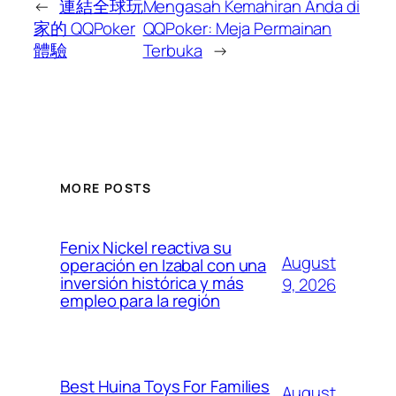
←
連結全球玩
Mengasah Kemahiran Anda di
家的 QQPoker
QQPoker: Meja Permainan
體驗
Terbuka
→
MORE POSTS
Fenix Nickel reactiva su
August
operación en Izabal con una
inversión histórica y más
9, 2026
empleo para la región
Best Huina Toys For Families
August