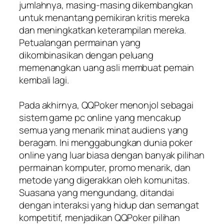
jumlahnya, masing-masing dikembangkan
untuk menantang pemikiran kritis mereka
dan meningkatkan keterampilan mereka.
Petualangan permainan yang
dikombinasikan dengan peluang
memenangkan uang asli membuat pemain
kembali lagi.
Pada akhirnya, QQPoker menonjol sebagai
sistem game pc online yang mencakup
semua yang menarik minat audiens yang
beragam. Ini menggabungkan dunia poker
online yang luar biasa dengan banyak pilihan
permainan komputer, promo menarik, dan
metode yang digerakkan oleh komunitas.
Suasana yang mengundang, ditandai
dengan interaksi yang hidup dan semangat
kompetitif, menjadikan QQPoker pilihan