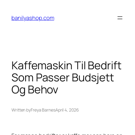
Skip
to
banilyashop.com
content
Kaffemaskin Til Bedrift
Som Passer Budsjett
Og Behov
Written by
Freya Barnes
April 4, 2026