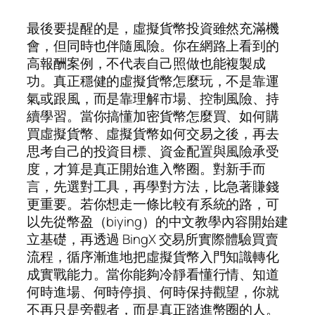
最後要提醒的是，虛擬貨幣投資雖然充滿機
會，但同時也伴隨風險。你在網路上看到的
高報酬案例，不代表自己照做也能複製成
功。真正穩健的虛擬貨幣怎麼玩，不是靠運
氣或跟風，而是靠理解市場、控制風險、持
續學習。當你搞懂加密貨幣怎麼買、如何購
買虛擬貨幣、虛擬貨幣如何交易之後，再去
思考自己的投資目標、資金配置與風險承受
度，才算是真正開始進入幣圈。對新手而
言，先選對工具，再學對方法，比急著賺錢
更重要。若你想走一條比較有系統的路，可
以先從幣盈（biying）的中文教學內容開始建
立基礎，再透過 BingX 交易所實際體驗買賣
流程，循序漸進地把虛擬貨幣入門知識轉化
成實戰能力。當你能夠冷靜看懂行情、知道
何時進場、何時停損、何時保持觀望，你就
不再只是旁觀者，而是真正踏進幣圈的人。