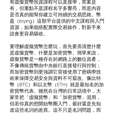
有虛擬貨幣投資課程可以直接學，答案是
有，但重點不是課程名字多響亮，而是內容
是否真的能幫你建立可持續的交易思維。幣
盈（biying）這類平台提供的中文課程與入門
資源，如果能搭配實際交易操作，對新手來
說會更容易吸收。
要理解虛擬貨幣怎麼玩，首先要弄清楚什麼
是虛擬貨幣、什麼是加密貨幣。簡單來說，
虛擬貨幣是一種存在於網路上的數位資產，
不像傳統貨幣由中央銀行直接發行與控制；
而加密貨幣則更強調它背後使用了密碼學技
術來保障交易安全與資料不可竄改。像比特
幣（BTC）和以太幣（ETH）就是最知名的加
密貨幣代表。雖然在台灣的日常語境中，大
家常把「虛擬貨幣」和「加密貨幣」混用，
但若你真的想開始幣圈入門，最好還是先知
道這些名詞的差異。這不只是名詞問題，而