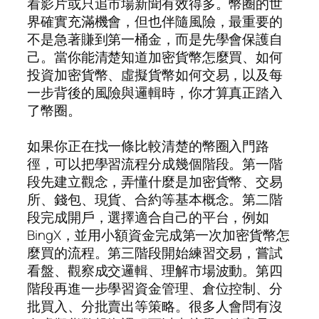
看影片或只追市場新聞有效得多。幣圈的世
界確實充滿機會，但也伴隨風險，最重要的
不是急著賺到第一桶金，而是先學會保護自
己。當你能清楚知道加密貨幣怎麼買、如何
投資加密貨幣、虛擬貨幣如何交易，以及每
一步背後的風險與邏輯時，你才算真正踏入
了幣圈。
如果你正在找一條比較清楚的幣圈入門路
徑，可以把學習流程分成幾個階段。第一階
段先建立觀念，弄懂什麼是加密貨幣、交易
所、錢包、現貨、合約等基本概念。第二階
段完成開戶，選擇適合自己的平台，例如
BingX，並用小額資金完成第一次加密貨幣怎
麼買的流程。第三階段開始練習交易，嘗試
看盤、觀察成交邏輯、理解市場波動。第四
階段再進一步學習資金管理、倉位控制、分
批買入、分批賣出等策略。很多人會問有沒