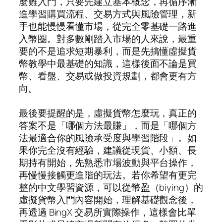
麼難入門，只要先建立基本概念，再循序漸
進學習購買流程、交易方式與風險管理，新
手也能慢慢看懂市場，從完全零基礎一路進
入幣圈。對多數剛踏入市場的人來說，最重
要的不是追求短期暴利，而是先搞懂虛擬貨
幣教學中最基礎的知識，這樣後面不論是買
幣、看盤、交易或做投資規劃，都會更有方
向。
最後要提醒的是，虛擬貨幣怎麼玩，真正的
答案不是「哪個方法最賺」，而是「哪個方
法最適合你的風險承受度與學習階段」。如
果你完全沒有經驗，建議從現貨、小額、長
期持有開始，先熟悉市場波動與平台操作，
再慢慢接觸更進階的玩法。若你希望有更完
整的中文學習資源，可以從幣盈（biying）的
虛擬貨幣入門內容開始，理解基礎觀念後，
再透過 BingX 交易所實際操作，這樣會比單