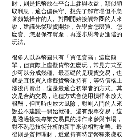
財，則是把幣放在平台上參與收益，類似領
取利息，適合偏保守、想先了解市場但不急
著頻繁操作的人。對剛開始接觸幣圈的人來
說，建議先從現貨開始，先學會怎麼買、怎
麼賣、怎麼保存資產，再逐步思考更進階的
玩法。
很多人以為幣圈只有「買低賣高」這麼簡
單，但實際上虛擬貨幣怎麼玩，常見方式至
少可以分成幾種。最基礎的是現貨交易，也
就是直接買入虛擬貨幣並持有，等待價格上
漲後再賣出，這是最適合初學者的方式。其
次是合約交易，這種方式會使用槓桿來放大
報酬，但同時也放大風險，對剛入門的人來
說並不建議一開始就碰。還有跟單交易，這
是透過複製專業交易員的操作來參與市場，
對不熟悉技術分析的新手來說相對友善。最
後則是質押理財，透過持有特定幣種來賺取