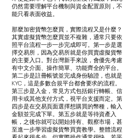
仍然需要理解平台機制與資金配置原則，不
能只看表面收益。
那麼加密貨幣怎麼買，實際流程又是什麼？
其實虛擬貨幣怎麼買並不複雜，通常只要依
照平台流程一步一步完成即可。第一步是選
擇交易所，因為交易所就是你買賣虛擬貨幣
的主要入口。對台灣新手來說，會優先考慮
有中文介面、操作簡單、功能齊全的平台。
第二步是註冊帳號並完成身份驗證，也就是
KYC，這是多數合規平台都會要求的流程。
第三步是入金，常見方式包括銀行轉帳、信
用卡或其他支付方式，視平台支援而定。第
四步是在交易頁面選擇想購買的幣種，輸入
金額並完成下單。第五步就是等待資產入
帳，之後你就可以開始持有、觀察市場，甚
至進一步學習虛擬貨幣買賣教學。整體流程
看起來很多步，但實際操作通常很快，若平