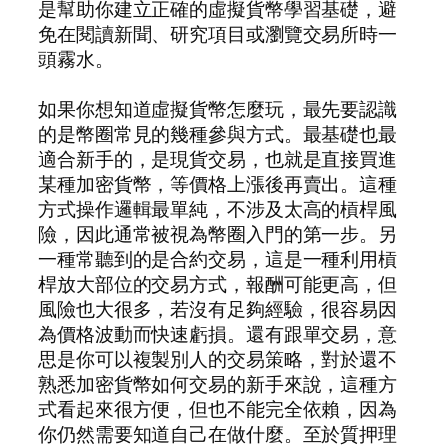
是幫助你建立正確的虛擬貨幣學習基礎，避
免在閱讀新聞、研究項目或瀏覽交易所時一
頭霧水。
如果你想知道虛擬貨幣怎麼玩，最先要認識
的是幣圈常見的幾種參與方式。最基礎也最
適合新手的，是現貨交易，也就是直接買進
某種加密貨幣，等價格上漲後再賣出。這種
方式操作邏輯最單純，不涉及太高的槓桿風
險，因此通常被視為幣圈入門的第一步。另
一種常聽到的是合約交易，這是一種利用槓
桿放大部位的交易方式，報酬可能更高，但
風險也大很多，若沒有足夠經驗，很容易因
為價格波動而快速虧損。還有跟單交易，意
思是你可以複製別人的交易策略，對於還不
熟悉加密貨幣如何交易的新手來說，這種方
式看起來很方便，但也不能完全依賴，因為
你仍然需要知道自己在做什麼。至於質押理