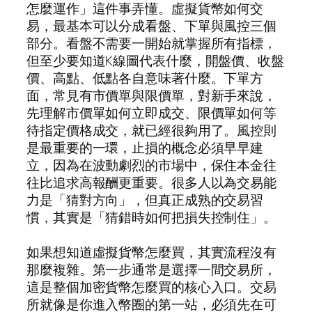
怎麼運作」這件事弄懂。虛擬貨幣如何交
易，最基本可以分成看盤、下單與風控三個
部分。看盤不需要一開始就掌握所有指標，
但至少要知道K線圖代表什麼，開盤價、收盤
價、高點、低點各自意味著什麼。下單方
面，常見有市價單與限價單，對新手來說，
先理解市價單如何立即成交、限價單如何等
待指定價格成交，就已經很夠用了。風控則
是最重要的一環，止損的概念必須早早建
立，因為在波動劇烈的市場中，保住本金往
往比追求高報酬更重要。很多人以為交易能
力是「猜對方向」，但真正成熟的交易習
慣，其實是「猜錯時如何把損失控制住」。
如果想知道虛擬貨幣怎麼買，其實流程沒有
那麼複雜。第一步通常是選擇一間交易所，
這是整個加密貨幣怎麼買的核心入口。交易
所就像是你進入幣圈的第一站，必須先在可