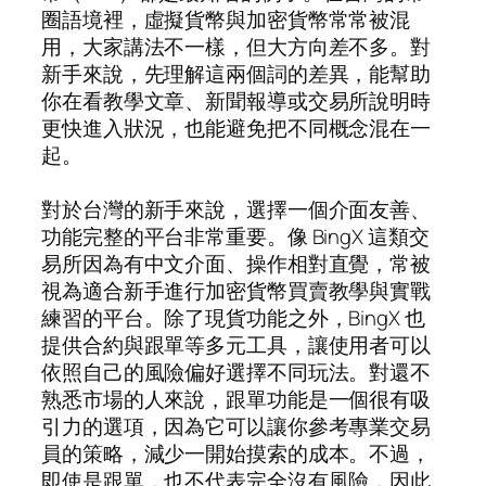
圈語境裡，虛擬貨幣與加密貨幣常常被混
用，大家講法不一樣，但大方向差不多。對
新手來說，先理解這兩個詞的差異，能幫助
你在看教學文章、新聞報導或交易所說明時
更快進入狀況，也能避免把不同概念混在一
起。
對於台灣的新手來說，選擇一個介面友善、
功能完整的平台非常重要。像 BingX 這類交
易所因為有中文介面、操作相對直覺，常被
視為適合新手進行加密貨幣買賣教學與實戰
練習的平台。除了現貨功能之外，BingX 也
提供合約與跟單等多元工具，讓使用者可以
依照自己的風險偏好選擇不同玩法。對還不
熟悉市場的人來說，跟單功能是一個很有吸
引力的選項，因為它可以讓你參考專業交易
員的策略，減少一開始摸索的成本。不過，
即使是跟單，也不代表完全沒有風險，因此