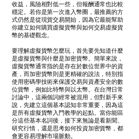
收益，風險相對低一些，但報酬通常也比較
穩定。若你是第一次進入幣圈，最推薦的方
式仍然是從現貨交易開始，因為它最能幫助
你建立如何購買虛擬貨幣與如何交易虛擬貨
幣的基礎觀念。
要理解虛擬貨幣怎麼玩，首先要先知道什麼
是虛擬貨幣與什麼是加密貨幣。簡單來說，
虛擬貨幣通常指的是存在於數位世界中的資
產，而加密貨幣則是更精確的說法，特別指
使用密碼學技術來保護交易與資產安全的數
位貨幣，例如比特幣與以太幣。在台灣日常
討論中，這兩個詞經常被混用，但對新手來
說，先建立這個基本認知非常重要，因為這
是所有虛擬貨幣入門教學的起點。當你能區
分這些基本名詞後，接下來無論是看新聞、
研究行情，還是思考如何投資加密貨幣，都
會更容易理解市場脈動。