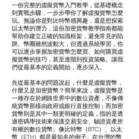
一份完整的虛擬貨幣入門教學，從基礎概念
到實戰步驟，一步步帶你了解虛擬貨幣怎麼
玩。無論你是對比特幣感興趣，還是想探索
以太幣的潛力，這份加密貨幣教學指南都能
幫助你建立正確的知識框架，避免常見的陷
阱。幣圈雖然波動大，但透過系統學習，你
可以逐步掌握加密貨幣怎麼買、如何購買虛
擬貨幣的技巧，甚至進階到投資策略。讓我
們從最基本的定義開始，逐步深入。
先從最基本的問題說起，什麼是虛擬貨幣，
什麼又是加密貨幣？簡單來說，虛擬貨幣是
一種存在於網路世界中的數位資產，不像傳
統貨幣那樣由政府或銀行直接控制；而加密
貨幣則是其中一類更明確的定義，指的是透
過密碼學技術來保護交易安全、驗證資產所
有權的數位貨幣。像比特幣（BTC）、以太
幣（ETH）都是最知名的例子。在台灣的幣