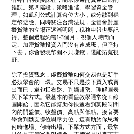
錯誤。第四階段，策略進階。學習資金管
理，如凱利公式計算倉位大小，或分散到穩
定幣避險。同時關注台灣法規，金管會對虛
擬貨幣的立場正逐漸明朗，稅務申報也要記
得。整個過程約需1-3個月，視個人時間而
定。加密貨幣投資入門沒有速成班，但堅持
下去，你會發現幣圈不只賺錢，還能拓寬視
野。
除了投資觀念，虛擬貨幣如何交易也是新手
必須學會的一環。交易不只是按下買入或賣
出而已，還包括看盤、判斷趨勢、理解圖表
與下單方式。最基本的看盤教學通常從 K 線
圖開始，因為它能幫助你快速看到某段時間
內的開盤價、收盤價、高點與低點。接著要
學會判斷支撐位與壓力位，這有助於你思考
何時進場、何時出場。下單方式方面，最常