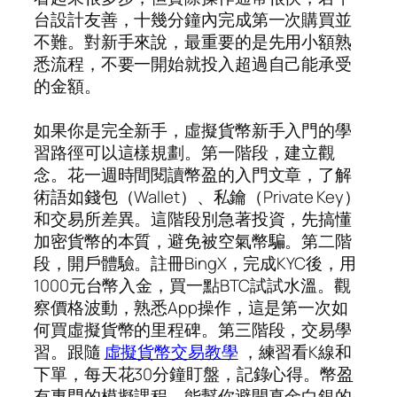
台設計友善，十幾分鐘內完成第一次購買並
不難。對新手來說，最重要的是先用小額熟
悉流程，不要一開始就投入超過自己能承受
的金額。
如果你是完全新手，虛擬貨幣新手入門的學
習路徑可以這樣規劃。第一階段，建立觀
念。花一週時間閱讀幣盈的入門文章，了解
術語如錢包（Wallet）、私鑰（Private Key）
和交易所差異。這階段別急著投資，先搞懂
加密貨幣的本質，避免被空氣幣騙。第二階
段，開戶體驗。註冊BingX，完成KYC後，用
1000元台幣入金，買一點BTC試試水溫。觀
察價格波動，熟悉App操作，這是第一次如
何買虛擬貨幣的里程碑。第三階段，交易學
習。跟隨
虛擬貨幣交易教學
，練習看K線和
下單，每天花30分鐘盯盤，記錄心得。幣盈
有專門的模擬課程，能幫你避開真金白銀的