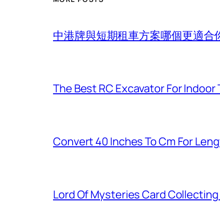
中港牌與短期租車方案哪個更適合
The Best RC Excavator For Indoor 
Convert 40 Inches To Cm For Len
Lord Of Mysteries Card Collectin