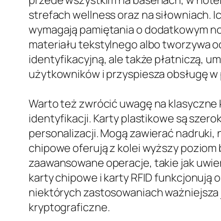
przede wszystkim na basenach, w hote
strefach wellness oraz na siłowniach. 
wymagają pamiętania o dodatkowym nośn
materiału tekstylnego albo tworzywa od
identyfikacyjną, ale także płatniczą, 
użytkowników i przyspiesza obsługę w
Warto też zwrócić uwagę na klasyczne 
identyfikacji. Karty plastikowe są szer
personalizacji. Mogą zawierać nadruki,
chipowe oferują z kolei wyższy poziom
zaawansowane operacje, takie jak uwie
karty chipowe i karty RFID funkcjonują
niektórych zastosowaniach ważniejsza
kryptograficzne.