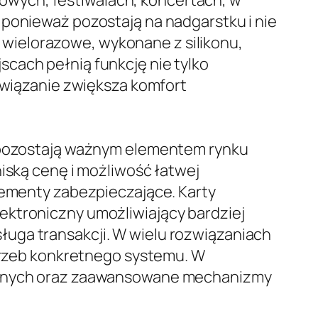
owych, festiwalach, koncertach, w
 ponieważ pozostają na nadgarstku i nie
wielorazowe, wykonane z silikonu,
cach pełnią funkcję nie tylko
ozwiązanie zwiększa komfort
l pozostają ważnym elementem rynku
niską cenę i możliwość łatwej
elementy zabezpieczające. Karty
ektroniczny umożliwiający bardziej
uga transakcji. W wielu rozwiązaniach
otrzeb konkretnego systemu. W
a danych oraz zaawansowane mechanizmy