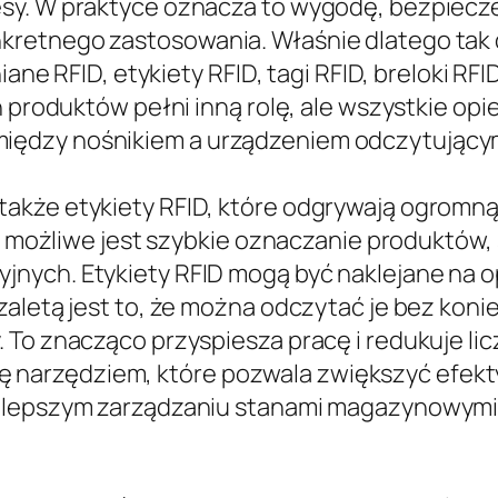
sy. W praktyce oznacza to wygodę, bezpiecz
kretnego zastosowania. Właśnie dlatego tak
iane RFID, etykiety RFID, tagi RFID, breloki RFI
produktów pełni inną rolę, ale wszystkie opiera
iędzy nośnikiem a urządzeniem odczytujący
akże etykiety RFID, które odgrywają ogromną
nim możliwe jest szybkie oznaczanie produktów
nych. Etykiety RFID mogą być naklejane na op
zaletą jest to, że można odczytać je bez kon
 To znacząco przyspiesza pracę i redukuje li
ją się narzędziem, które pozwala zwiększyć ef
w lepszym zarządzaniu stanami magazynowymi,