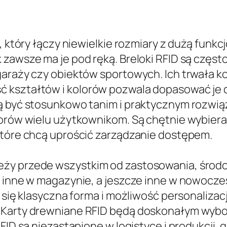
k, który łączy niewielkie rozmiary z dużą fun
 zawsze ma je pod ręką. Breloki RFID są częs
garaży czy obiektów sportowych. Ich trwała k
kształtów i kolorów pozwala dopasować je do 
gą być stosunkowo tanim i praktycznym rozwią
atorów wielu użytkownikom. Są chętnie wybie
które chcą uprościć zarządzanie dostępem.
eży przede wszystkim od zastosowania, środo
, inne w magazynie, a jeszcze inne w nowocz
y się klasyczna forma i możliwość personalizac
. Karty drewniane RFID będą doskonałym wybo
RFID są niezastąpione w logistyce i produkcji