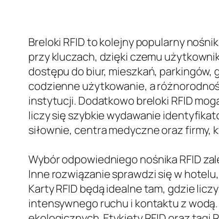
Breloki RFID to kolejny popularny nośni
przy kluczach, dzięki czemu użytkownik
dostępu do biur, mieszkań, parkingów, 
codzienne użytkowanie, a różnorodność 
instytucji. Dodatkowo breloki RFID mo
liczy się szybkie wydawanie identyfik
siłownie, centra medyczne oraz firmy, 
Wybór odpowiedniego nośnika RFID zal
Inne rozwiązanie sprawdzi się w hotelu
Karty RFID będą idealne tam, gdzie licz
intensywnego ruchu i kontaktu z wodą
ekologicznych. Etykiety RFID oraz tagi 