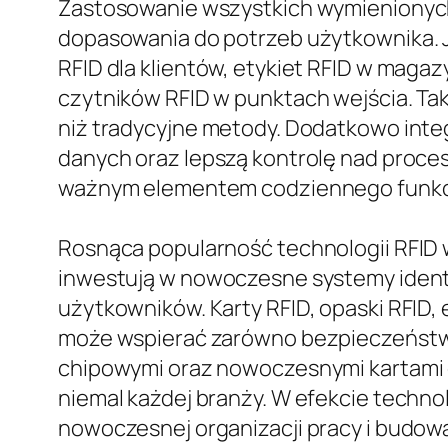
Zastosowanie wszystkich wymienionych 
dopasowania do potrzeb użytkownika. J
RFID dla klientów, etykiet RFID w maga
czytników RFID w punktach wejścia. Ta
niż tradycyjne metody. Dodatkowo inte
danych oraz lepszą kontrolę nad proces
ważnym elementem codziennego funkcj
Rosnąca popularność technologii RFID w
inwestują w nowoczesne systemy identyf
użytkowników. Karty RFID, opaski RFID, e
może wspierać zarówno bezpieczeństwo,
chipowymi oraz nowoczesnymi kartami 
niemal każdej branży. W efekcie techno
nowoczesnej organizacji pracy i budow