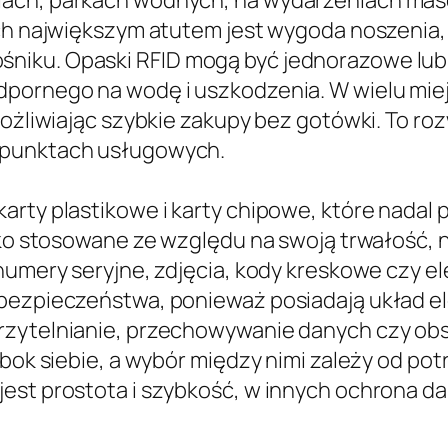
lach, parkach wodnych, na wydarzeniach mas
Ich największym atutem jest wygoda noszenia,
iku. Opaski RFID mogą być jednorazowe lub 
pornego na wodę i uszkodzenia. W wielu miejs
umożliwiając szybkie zakupy bez gotówki. To r
 punktach usługowych.
karty plastikowe i karty chipowe, które nada
oko stosowane ze względu na swoją trwałość, 
 numery seryjne, zdjęcia, kody kreskowe czy 
 bezpieczeństwa, ponieważ posiadają układ el
rzytelnianie, przechowywanie danych czy obsł
 obok siebie, a wybór między nimi zależy od p
 jest prostota i szybkość, w innych ochron