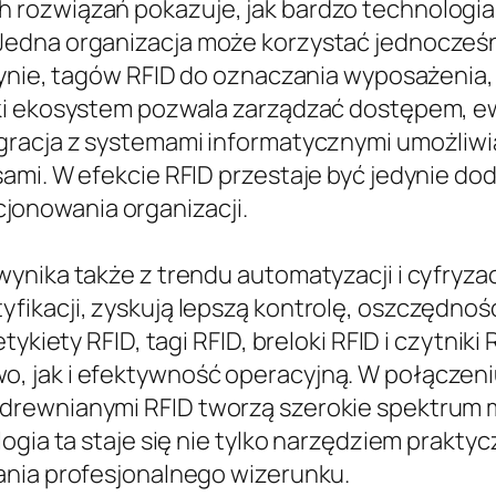
rozwiązań pokazuje, jak bardzo technologia i
edna organizacja może korzystać jednocześni
zynie, tagów RFID do oznaczania wyposażenia,
ki ekosystem pozwala zarządzać dostępem, ew
gracja z systemami informatycznymi umożliwi
ami. W efekcie RFID przestaje być jedynie dod
onowania organizacji.
ynika także z trendu automatyzacji i cyfryza
ikacji, zyskują lepszą kontrolę, oszczędnoś
tykiety RFID, tagi RFID, breloki RFID i czytnik
 jak i efektywność operacyjną. W połączeniu
drewnianymi RFID tworzą szerokie spektrum 
logia ta staje się nie tylko narzędziem prak
ania profesjonalnego wizerunku.