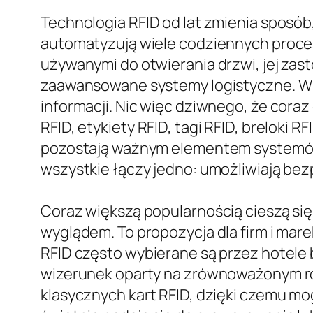
Technologia RFID od lat zmienia sposób, 
automatyzują wiele codziennych proces
używanymi do otwierania drzwi, jej zast
zaawansowane systemy logistyczne. W p
informacji. Nic więc dziwnego, że coraz
RFID, etykiety RFID, tagi RFID, breloki R
pozostają ważnym elementem systemów i
wszystkie łączy jedno: umożliwiają be
Coraz większą popularnością cieszą si
wyglądem. To propozycja dla firm i mare
RFID często wybierane są przez hotele 
wizerunek oparty na zrównoważonym ro
klasycznych kart RFID, dzięki czemu mog