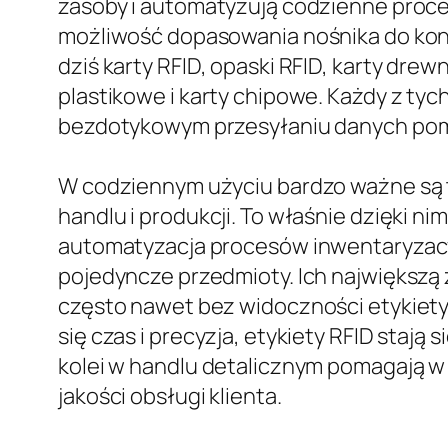
zasoby i automatyzują codzienne proce
możliwość dopasowania nośnika do kon
dziś karty RFID, opaski RFID, karty drewn
plastikowe i karty chipowe. Każdy z tych 
bezdotykowym przesyłaniu danych pom
W codziennym użyciu bardzo ważne są t
handlu i produkcji. To właśnie dzięki 
automatyzacja procesów inwentaryzacyj
pojedyncze przedmioty. Ich największą 
często nawet bez widoczności etykiety.
się czas i precyzja, etykiety RFID sta
kolei w handlu detalicznym pomagają 
jakości obsługi klienta.