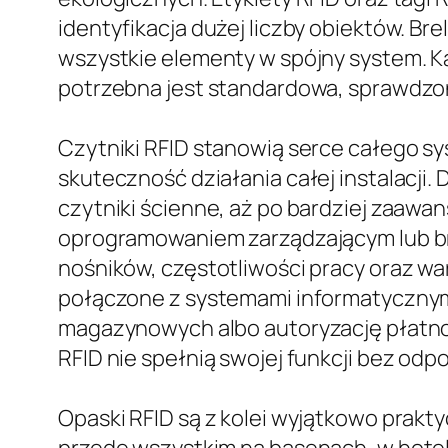
identyfikacja dużej liczby obiektów. B
wszystkie elementy w spójny system. K
potrzebna jest standardowa, sprawdzon
Czytniki RFID stanowią serce całego sy
skuteczność działania całej instalacji
czytniki ścienne, aż po bardziej zaaw
oprogramowaniem zarządzającym lub br
nośników, częstotliwości pracy oraz w
połączone z systemami informatycznymi
magazynowych albo autoryzację płatności
RFID nie spełnią swojej funkcji bez o
Opaski RFID są z kolei wyjątkowo prakt