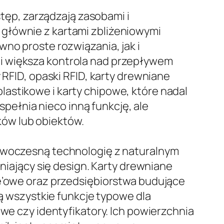
stęp, zarządzają zasobami i
 głównie z kartami zbliżeniowymi
wno proste rozwiązania, jak i
 i większa kontrola nad przepływem
 RFID, opaski RFID, karty drewniane
 plastikowe i karty chipowe, które nadal
ełnia nieco inną funkcję, ale
ów lub obiektów.
nowoczesną technologię z naturalnym
żniający się design. Karty drewniane
le’owe oraz przedsiębiorstwa budujące
 wszystkie funkcje typowe dla
owe czy identyfikatory. Ich powierzchnia