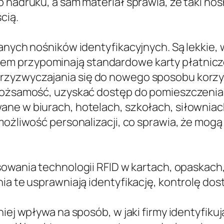
b nadruku, a sam materiał sprawia, że taki no
cią.
ranych nośników identyfikacyjnych. Są lekkie
 przypominają standardowe karty płatnicze l
zyzwyczajania się do nowego sposobu korzyst
 tożsamość, uzyskać dostęp do pomieszczenia 
ane w biurach, hotelach, szkołach, siłowniac
możliwość personalizacji, co sprawia, że mogą 
sowania technologii RFID w kartach, opaskach,
ia te usprawniają identyfikację, kontrolę dos
iej wpływa na sposób, w jaki firmy identyfikuj