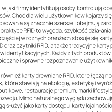
w jaki firmy identyfikują osoby, kontrolują do
ów. Choć dla wielu użytkowników kojarzy się
osowania są znacznie szersze i obejmują zaró
raktyce RFID to wygoda, szybkość działania
 częściej w różnych branżach stosuje się karty
FID oraz czytniki RFID, a także tradycyjne karty
dentyfikacyjnych. Każdy z tych produktów sp
zpieczne i sprawne rozpoznawanie użytkownik
ę również karty drewniane RFID, które łączą 
k, które stawiają na ekologię, estetykę i wyró
butikowe, restauracje premium, marki lifesty
zwoju. Mimo naturalnego wyglądu zachowują
ą służyć jako karty dostępu, karty lojalności