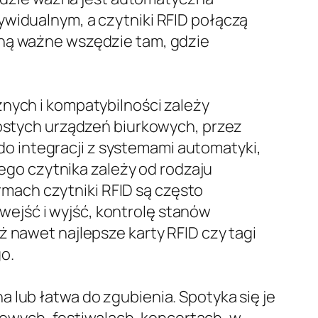
ywidualnym, a czytniki RFID połączą
aną ważne wszędzie tam, gdzie
znych i kompatybilności zależy
rostych urządzeń biurkowych, przez
o integracji z systemami automatyki,
go czytnika zależy od rodzaju
mach czytniki RFID są często
ejść i wyjść, kontrolę stanów
ż nawet najlepsze karty RFID czy tagi
o.
 lub łatwa do zgubienia. Spotyka się je