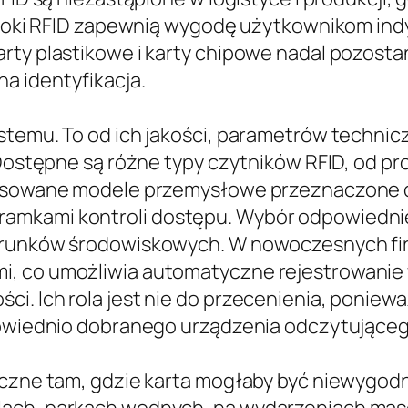
reloki RFID zapewnią wygodę użytkownikom ind
arty plastikowe i karty chipowe nadal pozost
a identyfikacja.
stemu. To od ich jakości, parametrów technic
. Dostępne są różne typy czytników RFID, od p
ansowane modele przemysłowe przeznaczone d
amkami kontroli dostępu. Wybór odpowiednie
arunków środowiskowych. W nowoczesnych fir
, co umożliwia automatyczne rejestrowanie w
. Ich rola jest nie do przecenienia, poniewa
dpowiednio dobranego urządzenia odczytująceg
yczne tam, gdzie karta mogłaby być niewygodna