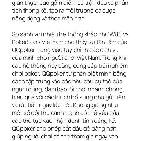
gian thực, bao gồm điểm số trận đấu và phân
tích thống kê, tạo ra môi trường cá cược
năng động và thỏa mãn hơn.
So sánh với nhiều hệ thống khác như W88 và
PokerStars Vietnam cho thấy sự tận tâm của
QQpoker trong việc tùy chỉnh các dịch vụ
của mình cho người chơi Việt Nam. Trong khi
các hệ thống này cũng cung cấp trải nghiệm
chơi poker, QQpoker tự phân biệt mình bằng
cách tập trung vào các nhu cầu cụ thể của
người dùng, đảm bảo lối chơi nhanh chóng,
hiệu quả với các lợi ích bổ sung như gửi tiền
và rút tiền ngay lập tức. Không giống như
một số đối thủ cạnh tranh có thể yêu cầu
các thủ tục xác nhận danh tính đáng kể,
QQpoker cho phép bắt đầu dễ dàng hơn,
giúp người chơi có thể tham gia ngay vào