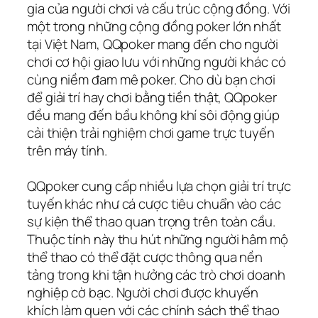
gia của người chơi và cấu trúc cộng đồng. Với
một trong những cộng đồng poker lớn nhất
tại Việt Nam, QQpoker mang đến cho người
chơi cơ hội giao lưu với những người khác có
cùng niềm đam mê poker. Cho dù bạn chơi
để giải trí hay chơi bằng tiền thật, QQpoker
đều mang đến bầu không khí sôi động giúp
cải thiện trải nghiệm chơi game trực tuyến
trên máy tính.
QQpoker cung cấp nhiều lựa chọn giải trí trực
tuyến khác như cá cược tiêu chuẩn vào các
sự kiện thể thao quan trọng trên toàn cầu.
Thuộc tính này thu hút những người hâm mộ
thể thao có thể đặt cược thông qua nền
tảng trong khi tận hưởng các trò chơi doanh
nghiệp cờ bạc. Người chơi được khuyến
khích làm quen với các chính sách thể thao