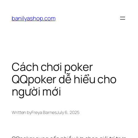
Skip
to
banilyashop.com
content
Cách chơi poker
QQpoker dễ hiểu cho
người mới
Written by
Freya Barnes
July 6, 2025