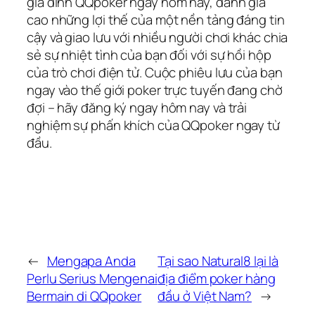
gia đình QQpoker ngay hôm nay, đánh giá
cao những lợi thế của một nền tảng đáng tin
cậy và giao lưu với nhiều người chơi khác chia
sẻ sự nhiệt tình của bạn đối với sự hồi hộp
của trò chơi điện tử. Cuộc phiêu lưu của bạn
ngay vào thế giới poker trực tuyến đang chờ
đợi – hãy đăng ký ngay hôm nay và trải
nghiệm sự phấn khích của QQpoker ngay từ
đầu.
←
Mengapa Anda
Tại sao Natural8 lại là
Perlu Serius Mengenai
địa điểm poker hàng
Bermain di QQpoker
đầu ở Việt Nam?
→