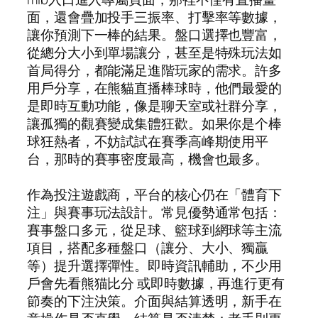
面，還會疊加投手三振率、打擊率等數據，
讓你預測下一棒的結果。盤口選擇也豐富，
從總分大小到單場讓分，甚至是特殊玩法如
首局得分，都能滿足進階玩家的需求。許多
用戶分享，在熊貓直播棒球時，他們最愛的
是即時互動功能，像是聊天室或社群分享，
讓孤獨的觀賽變成集體狂歡。如果你是个棒
球狂熱者，不妨試試在賽季高峰期使用平
台，那時的賽事密度最高，機會也最多。
作為投注遊戲商，平台的核心仍在「體育下
注」與賽事玩法設計。常見優勢通常包括：
賽事盤口多元，從足球、籃球到網球等主流
項目，搭配多種盤口（讓分、大小、獨贏
等）提升選擇彈性。即時資訊輔助，不少用
戶會先看熊猫比分 或即時數據，再進行更有
節奏的下注決策。介面與結算透明，新手在