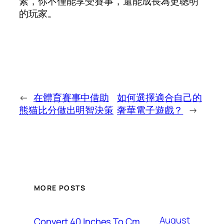
素，你不僅能享受賽事，還能成長為更聰明
的玩家。
←
在體育賽事中借助
如何選擇適合自己的
熊猫比分做出明智決策
奢華電子遊戲？
→
MORE POSTS
August
Convert 40 Inches To Cm