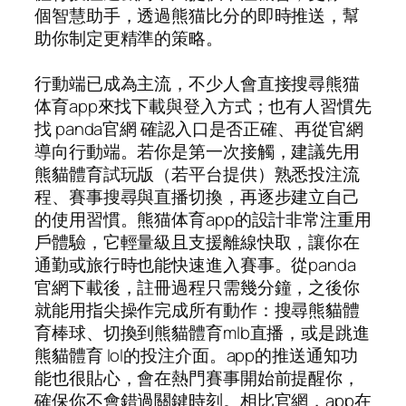
個智慧助手，透過熊猫比分的即時推送，幫
助你制定更精準的策略。
行動端已成為主流，不少人會直接搜尋熊猫
体育app來找下載與登入方式；也有人習慣先
找 panda官網 確認入口是否正確、再從官網
導向行動端。若你是第一次接觸，建議先用
熊貓體育試玩版（若平台提供）熟悉投注流
程、賽事搜尋與直播切換，再逐步建立自己
的使用習慣。熊猫体育app的設計非常注重用
戶體驗，它輕量級且支援離線快取，讓你在
通勤或旅行時也能快速進入賽事。從panda
官網下載後，註冊過程只需幾分鐘，之後你
就能用指尖操作完成所有動作：搜尋熊貓體
育棒球、切換到熊貓體育mlb直播，或是跳進
熊貓體育 lol的投注介面。app的推送通知功
能也很貼心，會在熱門賽事開始前提醒你，
確保你不會錯過關鍵時刻。相比官網，app在