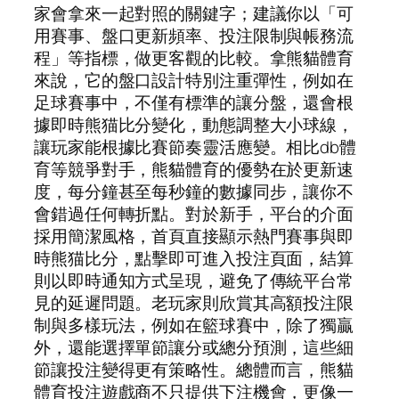
家會拿來一起對照的關鍵字；建議你以「可
用賽事、盤口更新頻率、投注限制與帳務流
程」等指標，做更客觀的比較。拿熊貓體育
來說，它的盤口設計特別注重彈性，例如在
足球賽事中，不僅有標準的讓分盤，還會根
據即時熊猫比分變化，動態調整大小球線，
讓玩家能根據比賽節奏靈活應變。相比db體
育等競爭對手，熊貓體育的優勢在於更新速
度，每分鐘甚至每秒鐘的數據同步，讓你不
會錯過任何轉折點。對於新手，平台的介面
採用簡潔風格，首頁直接顯示熱門賽事與即
時熊猫比分，點擊即可進入投注頁面，結算
則以即時通知方式呈現，避免了傳統平台常
見的延遲問題。老玩家則欣賞其高額投注限
制與多樣玩法，例如在籃球賽中，除了獨贏
外，還能選擇單節讓分或總分預測，這些細
節讓投注變得更有策略性。總體而言，熊貓
體育投注遊戲商不只提供下注機會，更像一