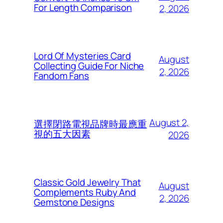
For Length Comparison
2, 2026
Lord Of Mysteries Card
August
Collecting Guide For Niche
2, 2026
Fandom Fans
August 2,
選擇閉路電視品牌時最應重
視的五大因素
2026
Classic Gold Jewelry That
August
Complements Ruby And
2, 2026
Gemstone Designs