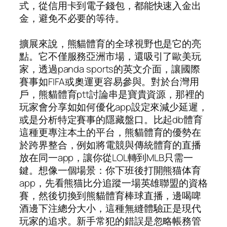
式，從信用卡到電子錢包，都能快速入金出
金，避免不必要的等待。
擴展來說，熊貓體育的全球視野也是它的亮
點。它不僅服務亞洲市場，還吸引了歐美玩
家，透過panda sports的英文介面，讓國際
賽事如FIFA或奧運更容易參與。對於台灣用
戶，熊貓體育ptt討論串是寶貴資源，那裡的
玩家會分享如如何優化app設定來減少延遲，
或是分析特定賽事的隱藏盤口。比起db體育
這種更專注本土的平台，熊貓體育的優勢在
於跨界整合，例如將電競與傳統體育的直播
放在同一app，讓你從LOL轉到MLB只需一
鍵。想像一個場景：你下班後打開熊猫体育
app，先看熊猫比分追蹤一場英雄聯盟的資格
賽，然後切換到熊貓體育棒球直播，邊喝啤
酒邊下注總分大小，這種無縫體驗正是現代
玩家的追求。新手常犯的錯誤是忽略帳務管