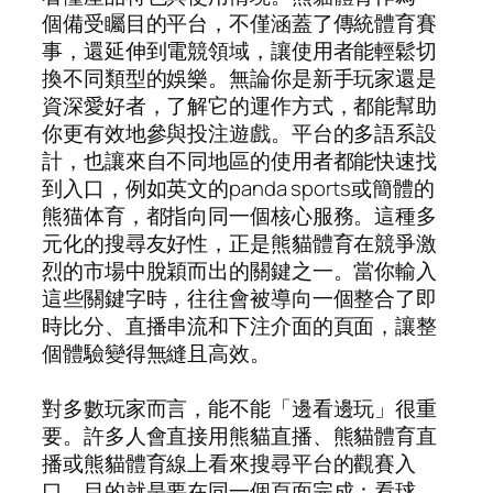
個備受矚目的平台，不僅涵蓋了傳統體育賽
事，還延伸到電競領域，讓使用者能輕鬆切
換不同類型的娛樂。無論你是新手玩家還是
資深愛好者，了解它的運作方式，都能幫助
你更有效地參與投注遊戲。平台的多語系設
計，也讓來自不同地區的使用者都能快速找
到入口，例如英文的panda sports或簡體的
熊猫体育，都指向同一個核心服務。這種多
元化的搜尋友好性，正是熊貓體育在競爭激
烈的市場中脫穎而出的關鍵之一。當你輸入
這些關鍵字時，往往會被導向一個整合了即
時比分、直播串流和下注介面的頁面，讓整
個體驗變得無縫且高效。
對多數玩家而言，能不能「邊看邊玩」很重
要。許多人會直接用熊貓直播、熊貓體育直
播或熊貓體育線上看來搜尋平台的觀賽入
口，目的就是要在同一個頁面完成：看球、