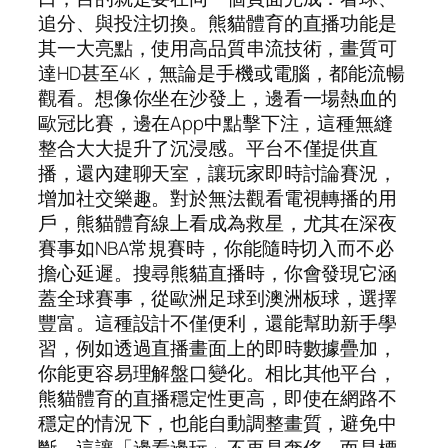
追分、與投注切換。熊貓體育的直播功能是
其一大亮點，使用高品質串流技術，畫質可
達HD甚至4K，無論是手機或電腦，都能流暢
觀看。想像你坐在沙發上，邊看一場熱血的
歐冠比賽，邊在App中點擊下注，這種無縫
整合大大提升了沉浸感。平台不僅提供直
播，還內建聊天室，讓玩家即時討論賽況，
增加社交樂趣。對於無法觀看電視轉播的用
戶，熊貓體育線上看成為救星，尤其在深夜
賽事如NBA常規賽時，你能隨時切入而不必
擔心延遲。搜尋熊貓直播時，你會發現它涵
蓋全球賽事，從歐洲足球到澳洲板球，選擇
豐富。這種設計不僅便利，還能幫助新手學
習，例如透過直播畫面上的即時數據疊加，
你能更容易理解盤口變化。相比其他平台，
熊貓體育的直播穩定性更高，即使在網路不
穩定的情況下，也能自動調整畫質，避免中
斷。這讓「邊看邊玩」不再是奢侈，而是標