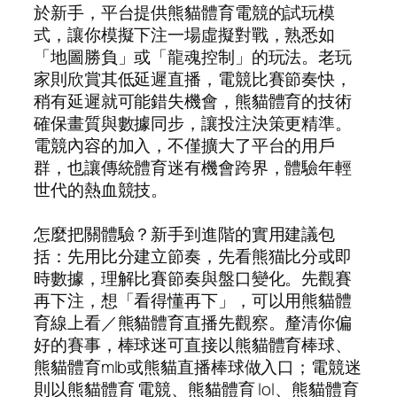
於新手，平台提供熊貓體育電競的試玩模
式，讓你模擬下注一場虛擬對戰，熟悉如
「地圖勝負」或「龍魂控制」的玩法。老玩
家則欣賞其低延遲直播，電競比賽節奏快，
稍有延遲就可能錯失機會，熊貓體育的技術
確保畫質與數據同步，讓投注決策更精準。
電競內容的加入，不僅擴大了平台的用戶
群，也讓傳統體育迷有機會跨界，體驗年輕
世代的熱血競技。
怎麼把關體驗？新手到進階的實用建議包
括：先用比分建立節奏，先看熊猫比分或即
時數據，理解比賽節奏與盤口變化。先觀賽
再下注，想「看得懂再下」，可以用熊貓體
育線上看／熊貓體育直播先觀察。釐清你偏
好的賽事，棒球迷可直接以熊貓體育棒球、
熊貓體育mlb或熊貓直播棒球做入口；電競迷
則以熊貓體育 電競、熊貓體育 lol、熊貓體育