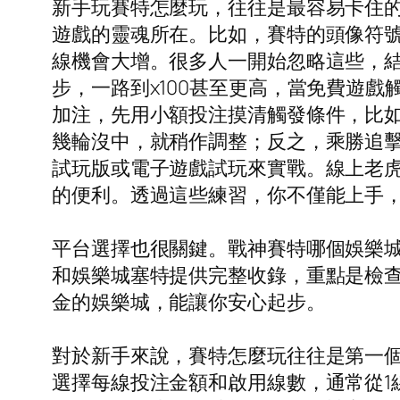
新手玩賽特怎麼玩，往往是最容易卡住
遊戲的靈魂所在。比如，賽特的頭像符
線機會大增。很多人一開始忽略這些，結
步，一路到x100甚至更高，當免費遊
加注，先用小額投注摸清觸發條件，比如sc
幾輪沒中，就稍作調整；反之，乘勝追
試玩版或電子遊戲試玩來實戰。線上老
的便利。透過這些練習，你不僅能上手
平台選擇也很關鍵。戰神賽特哪個娛樂
和娛樂城塞特提供完整收錄，重點是檢
金的娛樂城，能讓你安心起步。
對於新手來說，賽特怎麼玩往往是第一
選擇每線投注金額和啟用線數，通常從1