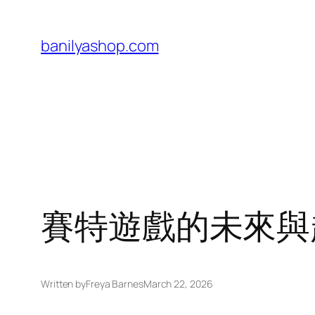
Skip
to
banilyashop.com
content
賽特遊戲的未來與
Written by
Freya Barnes
March 22, 2026