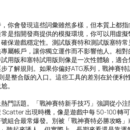
時，你會發現這些詞彙雖然多樣，但本質上都指
通常是指開發商提供的模擬環境，你可以用虛擬
，確保遊戲穩定性。測試版賽特和測試版塞特常
供專屬帳戶，讓你獨立運作而不影響他人。相對
特試用版和塞特試用版則像是一次性體驗，適合
步了解規則。如果你偏好ATG系列，戰神賽特試
玩則是整合版的入口。這些工具的差別在於便利
尷尬。
門話題。「戰神賽特新手技巧」強調從小注開始，
catter 出現時機，像是遊戲中每 50-10
符號組合最常爆發。別被「戰神賽特必勝攻略」
特賺錢」聽起來誘人，但實際上，長期來看還是靠