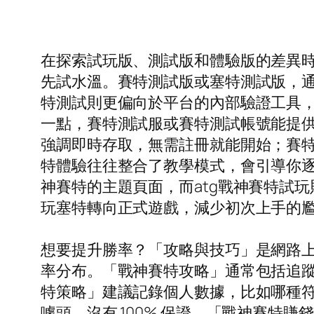
在探索試玩版、測試版和體驗版的差異
先試水溫。賽特測試版或塞特測試版，
特測試則更偏向於平台的內部驗證工具
一點，賽特測試服或賽特測試帳號能提
強調即時存取，無需註冊就能開始；賽
特體驗往往整合了教學模式，會引導你逐
神賽特的主題頁面，而atg戰神賽特試
玩塞特轉向正式遊戲，減少初次上手的
想要提升勝率？「攻略與技巧」是網路上熱
率分布。「戰神賽特攻略」通常包括追蹤 S
特策略」建議記錄個人數據，比如哪種
噱頭，沒有 100% 保證。「戰神賽