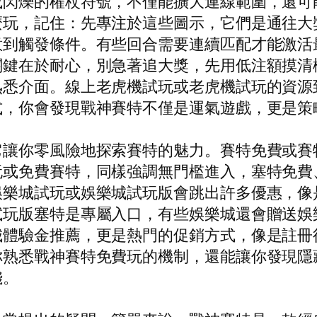
或閃爍的權杖符號，不僅能擴大連線範圍，還可
麼玩，記住：先專注於這些圖示，它們是通往大
意到觸發條件。有些回合需要連續匹配才能激活
鍵在於耐心，別急著追大獎，先用低注額摸清機
熟悉介面。線上老虎機試玩或老虎機試玩的資源
式，你會發現戰神賽特不僅是運氣遊戲，更是策
它讓你零風險地探索賽特的魅力。賽特免費或賽
玩或免費賽特，同樣強調無門檻進入，塞特免費
娛樂城試玩或娛樂城試玩版會跳出許多優惠，像
試玩版塞特是專屬入口，有些娛樂城還會贈送娛
體驗金推薦，更是熱門的促銷方式，像是註冊後
你熟悉戰神賽特免費玩的機制，還能讓你發現隱
錢。