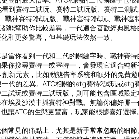
高的最大倍率。ATG相關的二代關鍵字也很熱門
可能看到賽特二試玩、賽特二試玩版、賽特二測
、戰神賽特2試玩版、戰神塞特2試玩、戰神塞
版都能幫助你比較差異，一代適合喜歡經典風格
優化和更多驚喜，但基礎玩法依然一致。
是當你看到一代和二代的關鍵字時。戰神賽特的
如果你搜尋賽特一或塞特一，會發現它適合純新
多創新元素，比如動態倍率系統和額外的免費
一代的差異。ATG相關的atg賽特2試玩或at
二試玩或賽特二試玩版，則可能包含區域限定
像在埃及沙漠中與賽特神對戰。無論你偏好哪一
也讓ATG的生態更豐富，玩家能根據喜好選擇
幾個常見的痛點上，尤其是新手常常忽略的細節