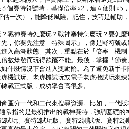
 個賽特符號時，基礎倍率 x2，連 4 個則 x5
 轉評估一次），能降低風險。記住，技巧是輔助
玩？戰神賽特怎麼玩？戰神塞特怎麼玩？要怎麼
首先，你要先注意「特殊圖示」，像是野符號或
進入高潮狀態。其次，重點在於「倍率」機制，
些大倍數爆發而玩得欲罷不能。最後，掌握「節
如什麼情況下會進入獎勵輪。為了避免新手卡關
老虎機試玩、老虎機試玩或電子老虎機試玩來練
再轉戰正式版，成功率會高很多。
會區分一代和二代來搜尋資源。比如，一代版本
些通常指的是最初推出的戰神賽特，強調基礎的
特2試玩、賽特2試玩版、賽特2測試版、賽特2