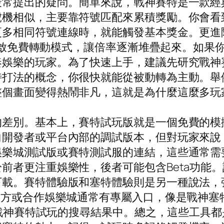
最常提出的疑問。簡單來說，戰神賽特是一款經
虎機相似，主要靠符號匹配來累積獎勵。你會看
多相同符號連線時，就能觸發基本獎金。更進階
可能開啟免費轉動模式，讓倍率逐漸堆疊起來。如
奏娛樂的玩家。為了快速上手，建議先研究戰神
特打法的概念，你很快就能從被動轉為主動。舉
個畫面變得熱鬧非凡，這就是為什麼這麼多玩家
的差別。基本上，賽特試玩版就是一個免費的模
向開發者或平台內部的調試版本，但對玩家來說
娛樂城測試版或賽特測試服的連結，這些通常需
前者更注重娛樂性，後者可能包含Beta功能
下載。賽特體驗版和塞特體驗則是另一種說法，
官方或合作娛樂城通常有專屬入口，像是戰神塞
tg戰神賽特試玩的搜尋結果中。總之，這些工具