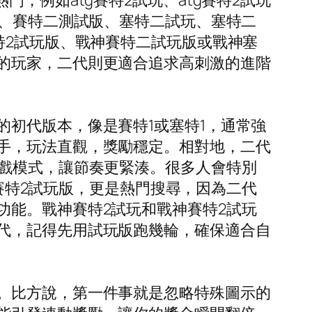
，例如atg賽特2試玩、atg賽特2試玩
試、賽特二測試版、塞特二試玩、塞特二
特2試玩版、戰神賽特二試玩版或戰神塞
的玩家，二代則更適合追求高刺激的進階
初代版本，像是賽特1或塞特1，通常強
手，玩法直觀，獎勵穩定。相對地，二代
遊戲模式，讓節奏更緊湊。很多人會特別
g賽特2試玩版，更是熱門搜尋，因為二代
功能。戰神賽特2試玩和戰神賽特2試玩
代，記得先用試玩版跑幾輪，確保適合自
。
。比方說，第一件事就是忽略特殊圖示的