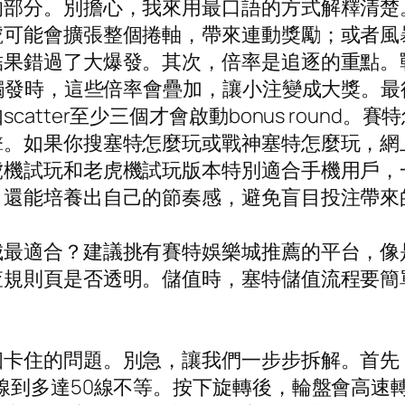
的部分。別擔心，我來用最口語的方式解釋清楚
號可能會擴張整個捲軸，帶來連動獎勵；或者風
果錯過了大爆發。其次，倍率是追逐的重點。
戲觸發時，這些倍率會疊加，讓小注變成大獎。
atter至少三個才會啟動bonus round
擊。如果你搜塞特怎麼玩或戰神塞特怎麼玩，網
虎機試玩和老虎機試玩版本特別適合手機用戶，
，還能培養出自己的節奏感，避免盲目投注帶來
城最適合？建議挑有賽特娛樂城推薦的平台，像
查規則頁是否透明。儲值時，塞特儲值流程要簡
個卡住的問題。別急，讓我們一步步拆解。首先
線到多達50線不等。按下旋轉後，輪盤會高速