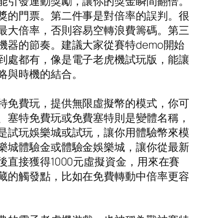
能引發連動獎勵，讓你的獎金瞬間翻倍。
獎的門票。第二件事是對倍率的誤判。很
最大倍率，否則容易空轉浪費籌碼。第三
器的節奏。建議大家從賽特demo開始
到處都有，像是電子老虎機試玩版，能讓
略與時機的結合。
特免費玩，提供無限虛擬幣的模式，你可
、塞特免費玩或免費塞特則是變體名稱，
是試玩娛樂城或試玩，讓你用體驗幣來模
樂城體驗金或體驗金娛樂城，讓你從最新
直接獲得1000元虛擬資金，用來在賽
藏的觸發點，比如在免費轉動中倍率更容