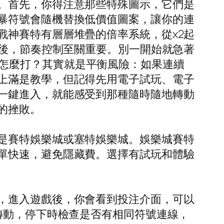
。首先，你得注意那些特殊圖示，它們是
暴符號會隨機替換低價值圖案，讓你的連
戰神賽特有層層堆疊的倍率系統，從x2起
最後，節奏控制至關重要。別一開始就急著
。賽特怎麼打？其實就是平衡風險：如果連續
上滿是教學，但記得先用電子試玩、電子
一鍵進入，就能感受到那種隨時隨地轉動
的挫敗。
是賽特娛樂城或塞特娛樂城。娛樂城賽特
單快速，避免隱藏費。選擇有試玩和體驗
，進入遊戲後，你會看到投注介面，可以
轉動，停下時檢查是否有相同符號連線，