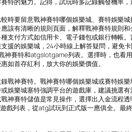
解賽特的魅力。記得，試玩時多記錄觸發機率，
比較時要留意戰神賽特哪個娛樂城、賽特娛樂城
台應該有清晰的規則頁面，解釋戰神賽特規則和
多種支付方式如信用卡、電子錢包或銀行轉帳。
支援的娛樂城，24小時線上解答疑問，避免卡
戰神賽特和atgslotgame列表。選擇時，
優惠如首存紅利，放大你的娛樂價值。
收錄戰神賽特。戰神賽特哪個娛樂城或賽特娛樂
特或娛樂城塞特強調平台的遊戲庫，建議挑選有
或戰神賽特儲值是常見操作，選擇出入金流程透
有完整的遊戲列表，從atg試玩到正式版一應俱全