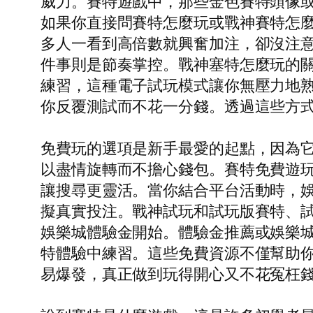
威力。賽特遊戲中，那些金色賽特頭像
如果你直接問賽特怎麼玩或戰神賽特怎
多人一看到高倍數就興奮加注，卻沒注
件事則是節奏掌控。戰神塞特怎麼玩的關
練習，這種電子試玩模式讓你無壓力地
你反覆測試而不花一分錢。透過這些方
免費玩的選項是新手最愛的起點，因為
以盡情旋轉而不擔心錢包。賽特免費遊
讓搜尋更靈活。當你結合平台活動時，
擬真實投注。戰神試玩和試玩版賽特、
娛樂城體驗金開始。體驗金推薦或娛樂城
特體驗中練習。這些免費資源不僅幫助
易爆發，真正做到玩得開心又不花冤枉