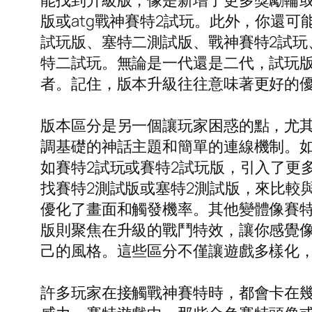
能找到升級版，像是新增了更多獎勵輪或更
版或atg戰神賽特2試玩。此外，你還
試玩版、塞特二測試版、戰神賽特2試玩
特二試玩。無論是一代還是二代，試玩
者。記住，版本升級往往意味著更好的
版本區分是另一個讓玩家困惑的點，尤其
調基礎的神話主題和簡單的連線機制。
如賽特2試玩或賽特2試玩版，引入了更
找賽特2測試版或塞特2測試版，來比較與
優化了畫面和觸發機率。其他變體像賽特
版則聚焦在升級的戰鬥特效，讓你感覺
己的風格。這些區分不僅讓遊戲多樣化，
許多玩家在接觸戰神賽特時，都會卡在