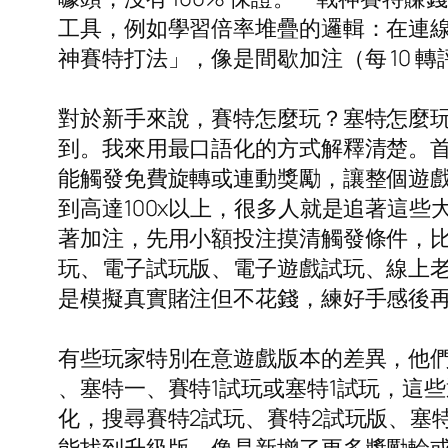
工具，例如學習倍率堆疊的邏輯：在連線 3
神賽特打法」，像是間歇加注（每 10
對於新手來說，賽特怎麼玩？塞特怎麼
到。我來用最口語化的方式解釋清楚。
能觸發免費旋轉或連動獎勵，讓整個遊戲
到高達100x以上，很多人就是追著這
著加注，先用小額投注摸清觸發條件，比
玩、電子試玩版、電子遊戲試玩、線上
是模擬真實賭注但不花錢，練好手感後
有些玩家特別在意遊戲版本的差異，他們
、塞特一、賽特1試玩或塞特1試玩，這
化，搜尋賽特2試玩、賽特2試玩版、塞