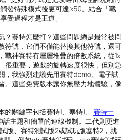
，觸發特殊模式後更可達 x50。結合「戰
，享受過程才是王道。
玩？賽特怎麼打？這些問題總是最常被問
散符號，它們不僅能替換其他符號，還可
戰神賽特有層層堆疊的倍數系統，從1x
奏」很重要，遊戲的旋轉速度很快，但別急
，我強烈建議先用賽特demo、電子試
習。這些免費版本讓你無壓力地體驗，像
的關鍵字包括賽特1、塞特1、
賽特一
神話主題和簡單的連線機制。二代則更進
測試版、賽特測試版2或試玩版塞特2，就