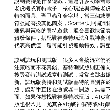
說到賽特是什麼遊戲，這是許多初學者
老虎機或賽特電子，核心玩法與傳統老
特的面具、聖甲蟲和金字塔，當三個或更
符號能替換其他圖案，Scatter則
運氣與策略的賽特遊戲，適合喜歡快節
觸發條件，搭配戰神賽特玩法和戰神賽
代表高價值，還可能引發連動特效，讓整
談到試玩和測試版，很多人會搞混它們
注策略而不花真錢。塞特測試版則更偏
搜尋賽特測試或塞特測試，常常會跳出
新。試玩版賽特和測試版塞特的區別在於
版，讓新手直接在瀏覽器中開啟，無需
面。如果你想找戰神賽特試玩版，ATG
版也很常見，尤其在atg戰神賽特或a