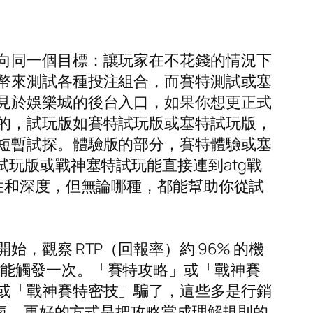
向同一個目標：讓玩家在不花錢的情況下
幣來測試各種投注組合，而賽特測試或塞
見於娛樂城的後台入口，如果你想更正式
的，試玩版如賽特試玩版或塞特試玩版，
短暫試探。體驗版的部分，賽特體驗或塞
玩版或戰神塞特試玩能直接連到atg戰
性和深度，但無論哪種，都能幫助你從試
觀察 RTP（回報率）約 96% 的機
0 轉可能觸發一次。「賽特攻略」或「戰神賽
或「戰神賽特密技」騙了，這些多是行銷
運氣。更好的方式是把攻略當成理解規則的