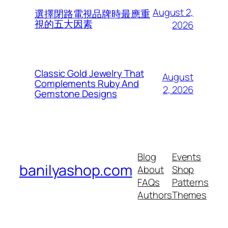
August 2,
選擇閉路電視品牌時最應重
視的五大因素
2026
Classic Gold Jewelry That
August
Complements Ruby And
2, 2026
Gemstone Designs
Blog
Events
banilyashop.com
About
Shop
FAQs
Patterns
Authors
Themes