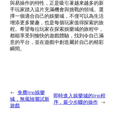
與易操作的特性，正是吸引著越來越多的新
手玩家踏入這片充滿機會與挑戰的領域。選
擇一個適合自己的娛樂城，不僅可以為生活
增添更多樂趣，也是每個玩家值得探索的旅
程。希望每位玩家在探索娛樂城的旅程中，
都能享受到愉快的遊戲體驗，找到令自己滿
意的平台，並在遊戲中創造屬於自己的精彩
瞬間。
←
免費line娛樂
即時進入娛樂城的line程
城，無風險嘗試新
序，最少步驟的操作
→
遊戲