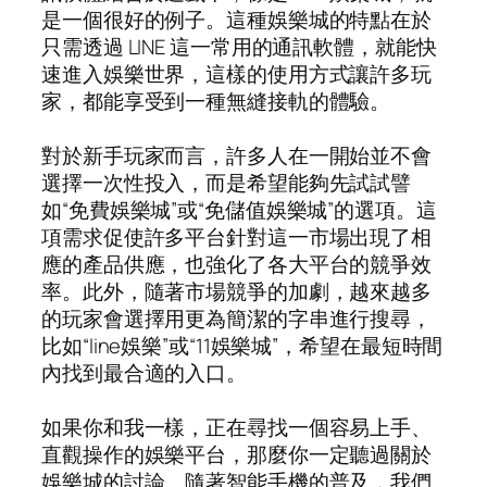
是一個很好的例子。這種娛樂城的特點在於
只需透過 LINE 這一常用的通訊軟體，就能快
速進入娛樂世界，這樣的使用方式讓許多玩
家，都能享受到一種無縫接軌的體驗。
對於新手玩家而言，許多人在一開始並不會
選擇一次性投入，而是希望能夠先試試譬
如“免費娛樂城”或“免儲值娛樂城”的選項。這
項需求促使許多平台針對這一市場出現了相
應的產品供應，也強化了各大平台的競爭效
率。此外，隨著市場競爭的加劇，越來越多
的玩家會選擇用更為簡潔的字串進行搜尋，
比如“line娛樂”或“11娛樂城”，希望在最短時間
內找到最合適的入口。
如果你和我一樣，正在尋找一個容易上手、
直觀操作的娛樂平台，那麼你一定聽過關於
娛樂城的討論。隨著智能手機的普及，我們