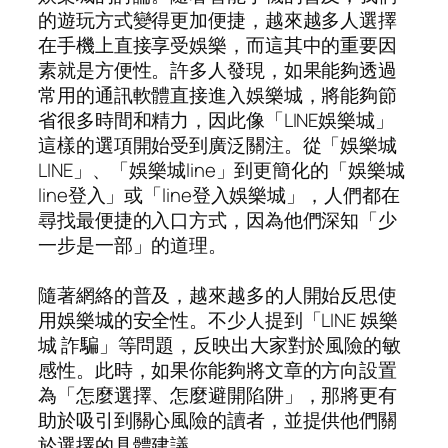
的遊玩方式變得更加便捷，越來越多人選擇
在手機上直接享受娛樂，而這其中的重要因
素就是方便性。許多人發現，如果能夠透過
常用的通訊軟體直接進入娛樂城，將能夠節
省很多時間和精力，因此像「LINE娛樂城」
這樣的選項開始受到廣泛關注。從「娛樂城
LINE」、「娛樂城line」到更簡化的「娛樂城
line登入」或「line登入娛樂城」，人們都在
尋找最便捷的入口方式，因為他們深知「少
一步是一部」的道理。
隨著網絡的普及，越來越多的人開始反思使
用娛樂城的安全性。不少人提到「LINE 娛樂
城 詐騙」等問題，反映出大家對於風險的敏
感性。此時，如果你能夠將文章的方向設置
為「怎麼選擇、怎麼避開陷阱」，那將更有
助於吸引到關心風險的讀者，並提供他們關
於選擇的具體建議。