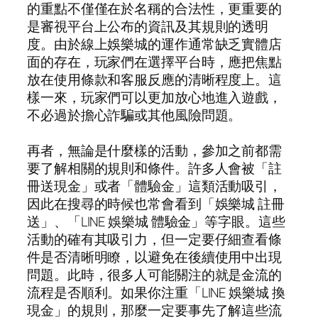
的重點不僅僅在於名稱的合法性，更重要的
是審視平台上公布的資訊及其規則的透明
度。由於線上娛樂城的運作通常缺乏實體店
面的存在，玩家們在選擇平台時，應把焦點
放在使用條款和客服反應的清晰程度上。這
樣一來，玩家們可以更加放心地進入遊戲，
不必過於擔心詐騙或其他風險問題。
再者，無論是什麼樣的活動，參加之前都需
要了解相關的規則和條件。許多人會被「註
冊送現金」或者「體驗金」這類活動吸引，
因此在搜尋的時候也常會看到「娛樂城 註冊
送」、「LINE 娛樂城 體驗金」等字眼。這些
活動的確有其吸引力，但一定要仔細查看條
件是否清晰明瞭，以避免在後續使用中出現
問題。此時，很多人可能關注的就是金流的
流程是否順利。如果你注重「LINE 娛樂城 換
現金」的規則，那麼一定要事先了解這些流