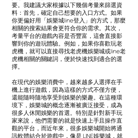
要。我建議大家根據以下幾個考量來篩選資
料：首先，確定自己想要的入口方式。如果
你更偏好用「娛樂城line登入」的方式，那麼
相關的搜索結果會更符合你的需求。其次，
考量平台的遊戲內容是否豐富，這會直接影
響到你的遊玩體驗。例如，如果你喜歡玩老
虎機，就可以直接尋找老虎機娛樂城或line老
虎機相關的關鍵詞，便於快速找到適合的選
擇。
在現代的娛樂消費中，越來越多人選擇在手
機上進行遊戲，因為這樣的方式不僅方便，
還能隨時隨地享受到娛樂的樂趣。在這種環
境下，娛樂城的概念逐漸被廣泛接受，成為
很多人休閒娛樂的首選。特別是針對新手玩
家來說，他們需要的就是快速上手且操作直
觀的平台，而近年來，很多娛樂城開始將通
訊軟體結合於遊戲中，像是 LINE娛樂城，就