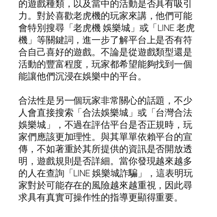
的遊戲種類，以及當中的活動是否具有吸引
力。對於喜歡老虎機的玩家來講，他們可能
會特別搜尋「老虎機 娛樂城」或「LINE 老虎
機」等關鍵詞，進一步了解平台上是否有符
合自己喜好的遊戲。不論是從遊戲類型還是
活動的豐富程度，玩家都希望能夠找到一個
能讓他們沉浸在娛樂中的平台。
合法性是另一個玩家非常關心的話題，不少
人會直接搜索「合法娛樂城」或「台灣合法
娛樂城」，不過在評估平台是否正規時，玩
家們應該更加理性。與其單單依賴平台的宣
傳，不如著重於其所提供的資訊是否開放透
明，遊戲規則是否詳細。當你發現越來越多
的人在查詢「LINE 娛樂城詐騙」，這表明玩
家對於可能存在的風險越來越重視，因此尋
求具有真實可操作性的指導更顯得重要。