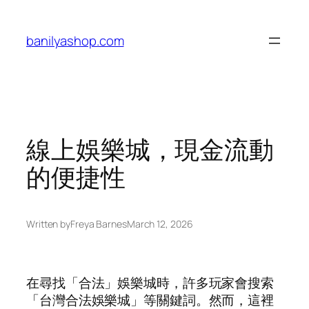
Skip
to
banilyashop.com
content
線上娛樂城，現金流動
的便捷性
Written by
Freya Barnes
March 12, 2026
在尋找「合法」娛樂城時，許多玩家會搜索
「台灣合法娛樂城」等關鍵詞。然而，這裡