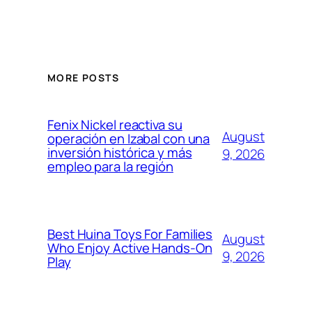
MORE POSTS
Fenix Nickel reactiva su
August
operación en Izabal con una
inversión histórica y más
9, 2026
empleo para la región
Best Huina Toys For Families
August
Who Enjoy Active Hands-On
9, 2026
Play