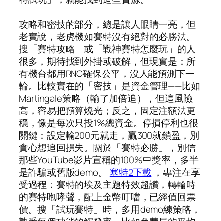
攻略和密技的部分，總是讓人眼睛一亮，但
老實說，老虎機如賽特沒有絕對的必勝法。
搜「賽特攻略」或「戰神賽特怎麼玩」的人
很多，期待找到外掛或破解，但現實是：所
有機台都用RNG確保公平，沒人能預測下一
輪。比較實在的「密技」是資金管理——比如
Martingale策略（輸了加倍追），但這風險
高，容易把預算燒光；反之，固定注額法更
穩，像是每次只投1%總資金。停損停利也很
關鍵：設定輸200元就走，贏300就鎖盈，別
貪心想追回損失。關於「賽特必勝」，別信
那些YouTube影片宣稱的100%中獎率，多半
是詐騙或舊版demo。
塞特2下載
，專注在享
受過程：賽特的埃及主題特效超讚，轉輪時
的賽特咆哮聲，配上金幣叮噹，已經值回票
價。搜「試玩賽特」時，多用demo練策略，