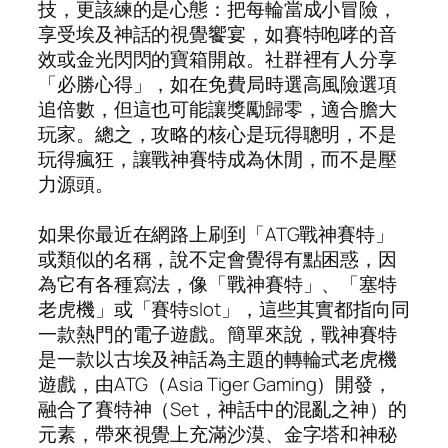
技，更該練的是心態：把每輪當成小冒險，
享受埃及神話的視覺饗宴，如賽特咆哮的音
效或金光閃閃的寶箱開啟。社群裡有人分享
「必勝心得」，如在免費局時選高風險選項
追倍數，但這也可能讓獎勵歸零，適合膽大
玩家。總之，攻略的核心是玩得聰明，不是
玩得瘋狂，讓戰神賽特成為休閒，而不是壓
力源頭。
如果你最近在網路上刷到「ATG戰神賽特」
或類似的名稱，說不定會覺得有點困惑，因
為它有各種寫法，像「戰神賽特」、「塞特
老虎機」或「賽特slot」，這些其實都指向同
一款熱門的電子遊戲。簡單來說，戰神賽特
是一款以古埃及神話為主題的轉輪式老虎機
遊戲，由ATG（Asia Tiger Gaming）開發，
融合了賽特神（Set，神話中的混亂之神）的
元素，帶來視覺上充滿沙漠、金字塔和神秘