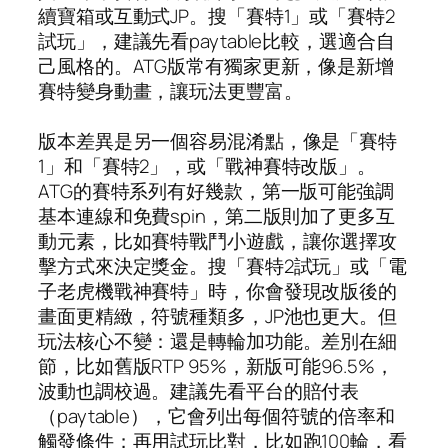
續寶箱或互動式JP。搜「賽特1」或「賽特2
試玩」，建議先看paytable比較，選適合自
己風格的。ATG版常有獨家更新，像是新增
賽特變身動畫，讓玩法更豐富。
版本差異是另一個容易混淆點，像是「賽特
1」和「賽特2」，或「戰神賽特改版」。
ATG的賽特系列有好幾款，第一版可能強調
基本連線和免費spin，第二版則加了更多互
動元素，比如賽特戰鬥小遊戲，讓你選擇攻
擊方式來決定獎金。搜「賽特2試玩」或「電
子老虎機戰神賽特」時，你會發現改版後的
畫面更精緻，符號種類多，JP池也更大。但
玩法核心不變：還是轉輪加功能。差別在細
節，比如舊版RTP 95%，新版可能96.5%，
波動也調校過。建議先看平台的賠付表
（paytable），它會列出每個符號的倍率和
觸發條件；再用試玩比對，比如跑100輪，看