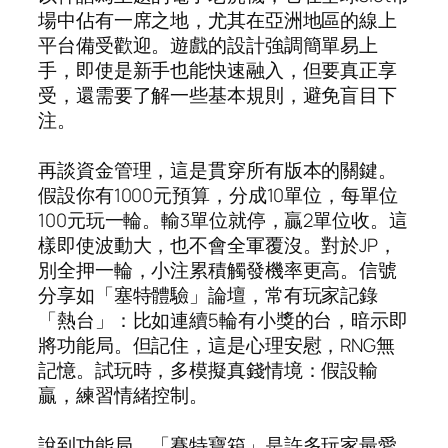
場中佔有一席之地，尤其在亞洲地區的線上
平台備受歡迎。遊戲的設計強調簡單易上
手，即使是新手也能快速融入，但要真正享
受，還需要了解一些基本規則，避免盲目下
注。
再談資金管理，這是貫穿所有版本的關鍵。
假設你有1000元預算，分成10單位，每單位
100元玩一輪。輸3單位就停，贏2單位收。這
樣即使波動大，也不會全軍覆沒。對於JP，
別全押一輪，小注累積觸發機率更高。信號
分享如「塞特體驗」論壇，常有玩家記錄
「熱台」：比如連續5輪有小獎的台，暗示即
將功能局。但記住，這是心理安慰，RNG無
記憶。試玩時，多模擬真錢情境：假設輸
贏，練習情緒控制。
說到功能局，「賽特寶箱」是許多玩家最愛