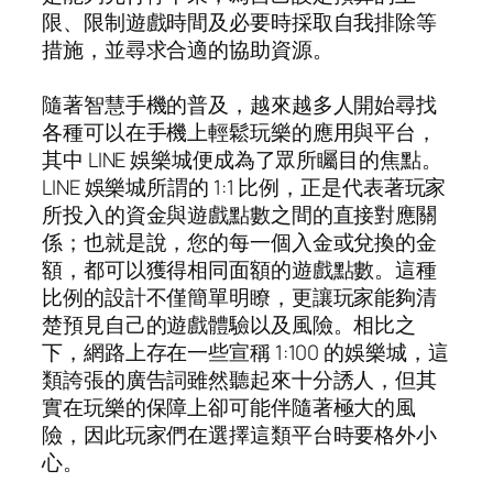
限、限制遊戲時間及必要時採取自我排除等
措施，並尋求合適的協助資源。
隨著智慧手機的普及，越來越多人開始尋找
各種可以在手機上輕鬆玩樂的應用與平台，
其中 LINE 娛樂城便成為了眾所矚目的焦點。
LINE 娛樂城所謂的 1:1 比例，正是代表著玩家
所投入的資金與遊戲點數之間的直接對應關
係；也就是說，您的每一個入金或兌換的金
額，都可以獲得相同面額的遊戲點數。這種
比例的設計不僅簡單明瞭，更讓玩家能夠清
楚預見自己的遊戲體驗以及風險。相比之
下，網路上存在一些宣稱 1:100 的娛樂城，這
類誇張的廣告詞雖然聽起來十分誘人，但其
實在玩樂的保障上卻可能伴隨著極大的風
險，因此玩家們在選擇這類平台時要格外小
心。