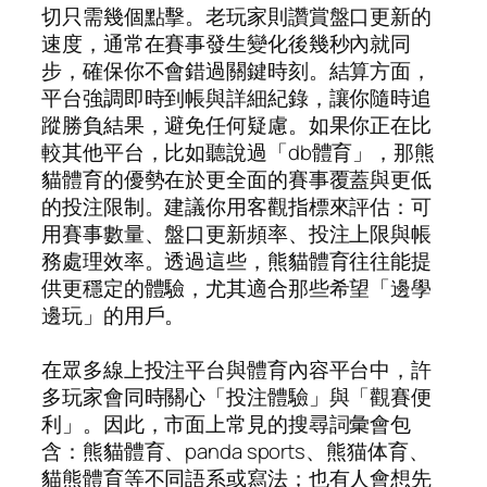
切只需幾個點擊。老玩家則讚賞盤口更新的
速度，通常在賽事發生變化後幾秒內就同
步，確保你不會錯過關鍵時刻。結算方面，
平台強調即時到帳與詳細紀錄，讓你隨時追
蹤勝負結果，避免任何疑慮。如果你正在比
較其他平台，比如聽說過「db體育」，那熊
貓體育的優勢在於更全面的賽事覆蓋與更低
的投注限制。建議你用客觀指標來評估：可
用賽事數量、盤口更新頻率、投注上限與帳
務處理效率。透過這些，熊貓體育往往能提
供更穩定的體驗，尤其適合那些希望「邊學
邊玩」的用戶。
在眾多線上投注平台與體育內容平台中，許
多玩家會同時關心「投注體驗」與「觀賽便
利」。因此，市面上常見的搜尋詞彙會包
含：熊貓體育、panda sports、熊猫体育、
貓熊體育等不同語系或寫法；也有人會想先