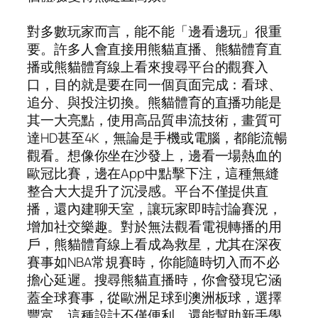
對多數玩家而言，能不能「邊看邊玩」很重
要。許多人會直接用熊貓直播、熊貓體育直
播或熊貓體育線上看來搜尋平台的觀賽入
口，目的就是要在同一個頁面完成：看球、
追分、與投注切換。熊貓體育的直播功能是
其一大亮點，使用高品質串流技術，畫質可
達HD甚至4K，無論是手機或電腦，都能流暢
觀看。想像你坐在沙發上，邊看一場熱血的
歐冠比賽，邊在App中點擊下注，這種無縫
整合大大提升了沉浸感。平台不僅提供直
播，還內建聊天室，讓玩家即時討論賽況，
增加社交樂趣。對於無法觀看電視轉播的用
戶，熊貓體育線上看成為救星，尤其在深夜
賽事如NBA常規賽時，你能隨時切入而不必
擔心延遲。搜尋熊貓直播時，你會發現它涵
蓋全球賽事，從歐洲足球到澳洲板球，選擇
豐富。這種設計不僅便利，還能幫助新手學