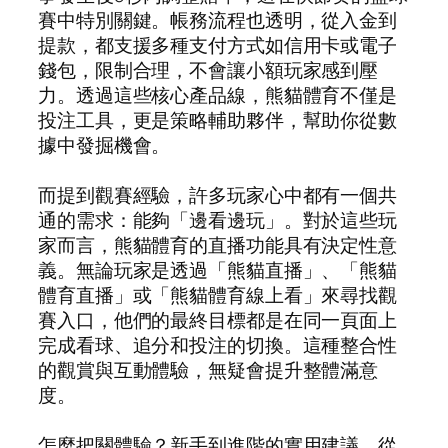
賽中特別關鍵。帳務流程也透明，從入金到
提款，都支援多種支付方式如信用卡或電子
錢包，限制合理，不會讓小額玩家感到壓
力。透過這些核心產品線，熊貓體育不僅是
投注工具，更是策略輔助夥伴，幫助你從數
據中發掘機會。
而提到觀賽經驗，許多玩家心中都有一個共
通的需求：能夠「邊看邊玩」。對於這些玩
家而言，熊貓體育的直播功能具有決定性意
義。無論玩家是透過「熊貓直播」、「熊貓
體育直播」或「熊貓體育線上看」來尋找觀
賽入口，他們的最終目標都是在同一頁面上
完成看球、追分和投注的切換。這種整合性
的觀賞與互動體驗，無疑會提升整體滿意
度。
怎麼把關體驗？新手到進階的實用建議，從