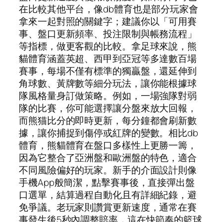
在比較其他平台，像db體育也是部分玩家會
拿來一起對照的關鍵字；建議你以「可用賽
事、盤口更新頻率、投注限制與帳務流程」
等指標，做更客觀的比較。拿足球來說，熊
貓體育涵蓋英超、西甲到亞冠等多達數百場
賽事，每場不僅有標準的獨贏盤，還延伸到
角球數、黃牌數等細分玩法，讓你能根據球
隊風格量身訂做策略。例如，一場強隊對弱
隊的比賽，你可能選擇讓分盤來放大回報，
而熊猫比分的即時更新，每分鐘都會刷新數
據，讓你捕捉到傷停或紅牌的變數。相比db
體育，熊貓體育在盤口多樣性上更勝一籌，
因為它整合了亞洲盤和歐洲盤的特色，適合
不同風險偏好的玩家。新手的介面設計則像
手機App般簡潔，點擊賽事後，直接彈出盤
口選單，結算過程自動化且有詳細紀錄，避
免爭議。老玩家則讚賞更新速度，通常在賽
事發生後5秒內調整賠率，這在快節奏的籃球