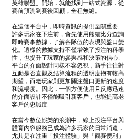
英雄聯盟」開始，就能找到一站式資源，從
賽前預測到賽後回顧，全程無縫。
在這個平台中，即時資訊的提供至關重要。
許多玩家在下注前，會先使用熊猫比分查詢
即時賽事數據，了解各隊伍的表現與盤口變
化。這樣的數據支持不僅增強了投注的科學
性，也提升了玩家的參與感和決策的信心。
平台的介面設計同樣不容忽視，新手往往對
互動是否直觀及結算流程的透明度抱有較高
期望，而老玩家則更加關注盤口更新的速度
和流暢度。因此，一個方便使用且反應迅速
的介面設計不僅能吸引新客戶，也能提高老
客戶的忠誠度。
在當今數位娛樂的浪潮中，線上投注平台與
體育內容服務已成為許多玩家的日常消遣，
尤其是在注重「投注體驗」與「觀賽便利」