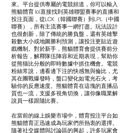
來。平台提供專屬的電競頻道，你可以輸入
熊貓體育 lol直接找到英雄聯盟賽事的直播和
投注頁面，從LCK（韓國聯賽）到LPL（中國
聯賽），所有主流賽事一網打盡。玩法設計
也很創新，除了傳統的勝負盤，還有英雄擊
殺數大小或地圖勝利預測，讓投注更貼近遊
戲機制。對於新手，熊貓體育會提供賽前分
析報告，解釋隊伍陣容和近期表現，幫助你
從熊猫比分般的即時數據中抓住機會。電競
粉絲常說，邊看邊下注的快感無與倫比，尤
其在團戰爆發時，盤口變化如電光石火，考
驗你的反應速度。熊貓體育在這塊的直播品
質也一流，支援多視角切換，讓你像職業解
說員一樣跟隨比賽。
在當前的線上娛樂市場中，體育投注平台如
熊貓體育正迅速成為玩家們所熱衷的選擇。
隨著社交媒體與討論區的興起，許多玩家會