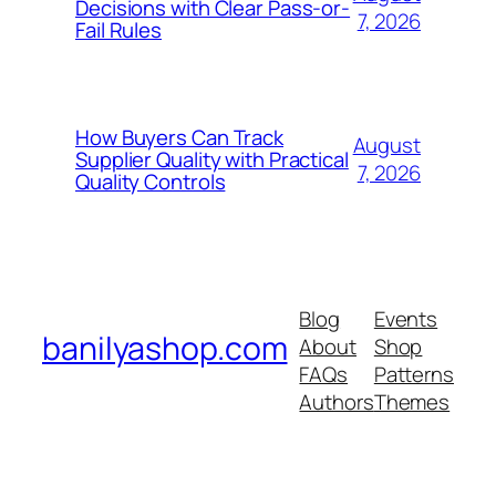
Decisions with Clear Pass-or-
7, 2026
Fail Rules
How Buyers Can Track
August
Supplier Quality with Practical
7, 2026
Quality Controls
Blog
Events
banilyashop.com
About
Shop
FAQs
Patterns
Authors
Themes