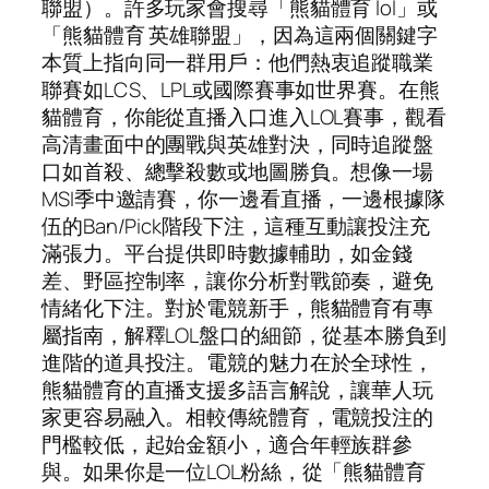
聯盟）。許多玩家會搜尋「熊貓體育 lol」或
「熊貓體育 英雄聯盟」，因為這兩個關鍵字
本質上指向同一群用戶：他們熱衷追蹤職業
聯賽如LCS、LPL或國際賽事如世界賽。在熊
貓體育，你能從直播入口進入LOL賽事，觀看
高清畫面中的團戰與英雄對決，同時追蹤盤
口如首殺、總擊殺數或地圖勝負。想像一場
MSI季中邀請賽，你一邊看直播，一邊根據隊
伍的Ban/Pick階段下注，這種互動讓投注充
滿張力。平台提供即時數據輔助，如金錢
差、野區控制率，讓你分析對戰節奏，避免
情緒化下注。對於電競新手，熊貓體育有專
屬指南，解釋LOL盤口的細節，從基本勝負到
進階的道具投注。電競的魅力在於全球性，
熊貓體育的直播支援多語言解說，讓華人玩
家更容易融入。相較傳統體育，電競投注的
門檻較低，起始金額小，適合年輕族群參
與。如果你是一位LOL粉絲，從「熊貓體育