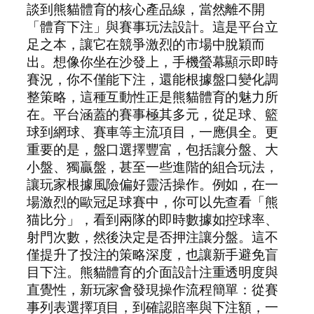
談到熊貓體育的核心產品線，當然離不開
「體育下注」與賽事玩法設計。這是平台立
足之本，讓它在競爭激烈的市場中脫穎而
出。想像你坐在沙發上，手機螢幕顯示即時
賽況，你不僅能下注，還能根據盤口變化調
整策略，這種互動性正是熊貓體育的魅力所
在。平台涵蓋的賽事極其多元，從足球、籃
球到網球、賽車等主流項目，一應俱全。更
重要的是，盤口選擇豐富，包括讓分盤、大
小盤、獨贏盤，甚至一些進階的組合玩法，
讓玩家根據風險偏好靈活操作。例如，在一
場激烈的歐冠足球賽中，你可以先查看「熊
猫比分」，看到兩隊的即時數據如控球率、
射門次數，然後決定是否押注讓分盤。這不
僅提升了投注的策略深度，也讓新手避免盲
目下注。熊貓體育的介面設計注重透明度與
直覺性，新玩家會發現操作流程簡單：從賽
事列表選擇項目，到確認賠率與下注額，一